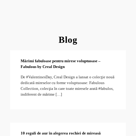
Blog
Mărimi fabuloase pentru mirese voluptuoase –
2
Fabulous by Creal Design
De #ValentinesDay, Creal Design a lansat o colecţie nouă
dedicată mireselor cu forme voluptuoase: Fabulous
Collection, colecţia în care toate miresele arată #fabulos,
indiferent de mărime
[…]
10 reguli de aur în alegerea rochiei de mireasă
2