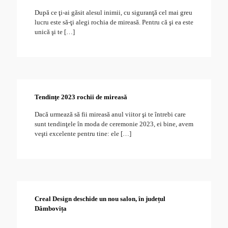
După ce ţi-ai găsit alesul inimii, cu siguranţă cel mai greu
lucru este să-ţi alegi rochia de mireasă. Pentru că şi ea este
unică şi te
[…]
Tendinţe 2023 rochii de mireasă
4
Dacă urmează să fii mireasă anul viitor şi te întrebi care
sunt tendinţele în moda de ceremonie 2023, ei bine, avem
veşti excelente pentru tine: ele
[…]
Creal Design deschide un nou salon, în județul
10
Dâmbovița