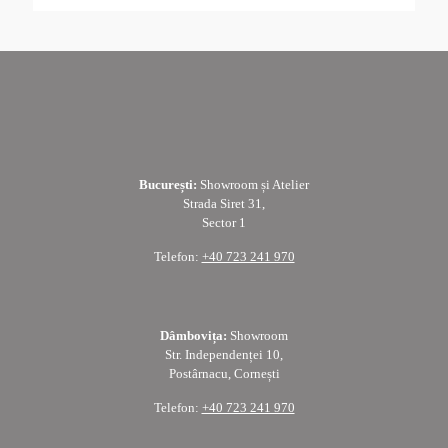
București:
Showroom și Atelier
Strada Siret 31,
Sector 1
Telefon:
+40 723 241 970
Dâmbovița:
Showroom
Str. Independenței 10,
Postârnacu, Cornești
Telefon:
+40 723 241 970