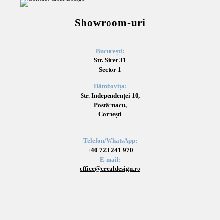
Showroom-uri
București:
Str. Siret 31
Sector 1
Dâmbovița:
Str. Independenței 10,
Postârnacu,
Cornești
Telefon/WhatsApp:
+40 723 241 970
E-mail:
office@crealdesign.ro