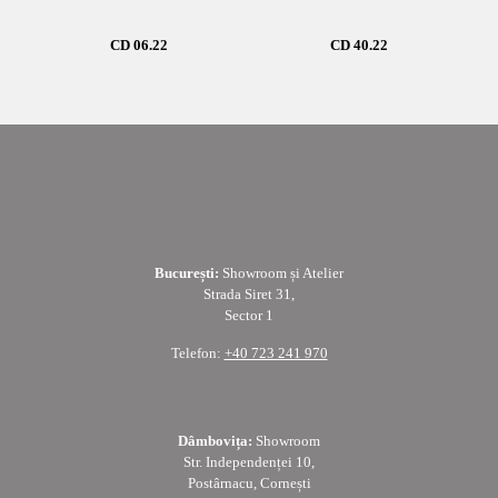
CD 06.22
CD 40.22
București:
Showroom și Atelier
Strada Siret 31,
Sector 1
Telefon:
+40 723 241 970
Dâmbovița:
Showroom
Str. Independenței 10,
Postârnacu, Cornești