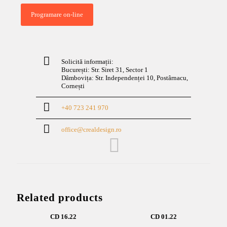
Programare on-line
Solicită informații:
București: Str. Siret 31, Sector 1
Dâmbovița: Str. Independenței 10, Postârnacu,
Cornești
+40 723 241 970
office@crealdesign.ro
Related products
CD 16.22
CD 01.22