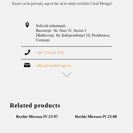
Exact ca în povești, așa te fac să te simți rochiile Creal Design!
Solicită informații:
București: Str. Siret 31, Sector 1
Dâmbovița: Str. Independenței 10, Postârnacu,
Cornești
+40 723 241 970
office@crealdesign.ro
Related products
Rochie Mireasa IV 23-97
Rochie Mireasa IV 23-88