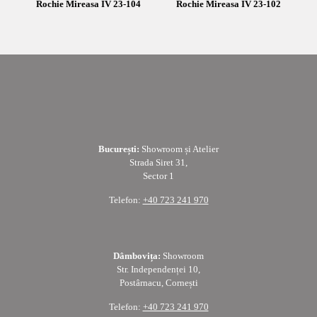
Rochie Mireasa IV 23-104
Rochie Mireasa IV 23-102
București:
Showroom și Atelier
Strada Siret 31,
Sector 1
Telefon:
+40 723 241 970
Dâmbovița:
Showroom
Str. Independenței 10,
Postârnacu, Cornești
Telefon:
+40 723 241 970