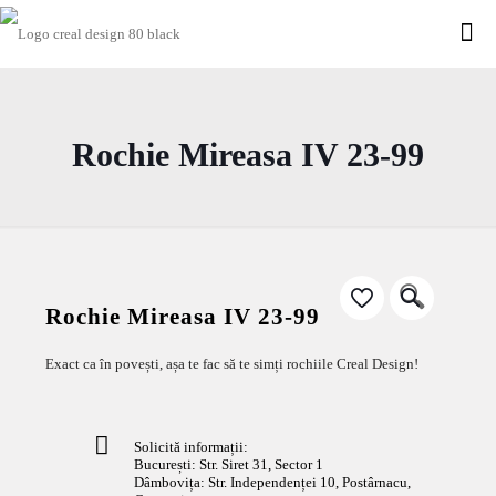
Rochie Mireasa IV 23-99
🔍
Rochie Mireasa IV 23-99
Exact ca în povești, așa te fac să te simți rochiile Creal Design!
Solicită informații:
București: Str. Siret 31, Sector 1
Dâmbovița: Str. Independenței 10, Postârnacu,