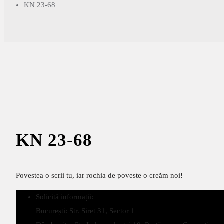
KN 23-68
KN 23-68
Povestea o scrii tu, iar rochia de poveste o creăm noi!
Solicită informații:
București: Str. Siret 31, Sector 1