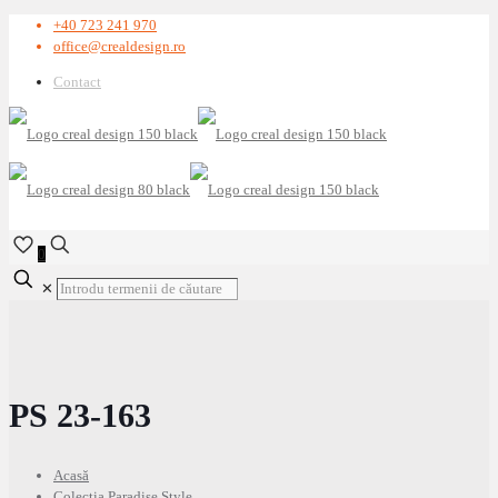
+40 723 241 970
office@crealdesign.ro
Contact
0
✕
PS 23-163
Acasă
Colecția Paradise Style