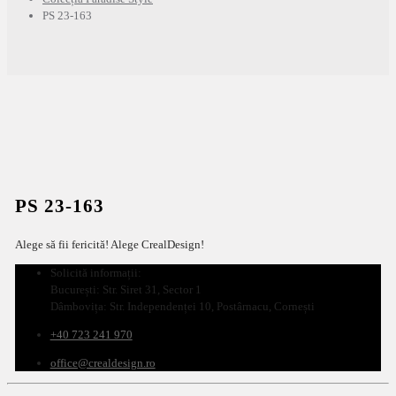
PS 23-163
PS 23-163
Alege să fii fericită! Alege CrealDesign!
Solicită informații:
București: Str. Siret 31, Sector 1
Dâmbovița: Str. Independenței 10, Postârnacu, Cornești
+40 723 241 970
office@crealdesign.ro