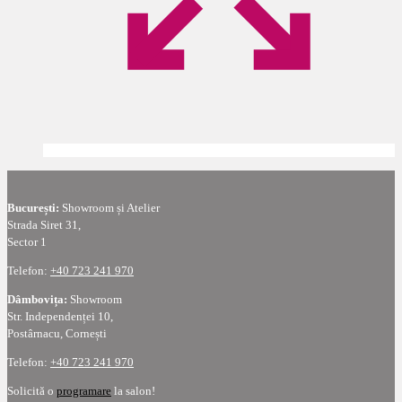
București:
Showroom și Atelier
Strada Siret 31,
Sector 1
Telefon:
+40 723 241 970
Dâmbovița:
Showroom
Str. Independenței 10,
Postârnacu, Cornești
Telefon:
+40 723 241 970
Solicită o
programare
la salon!