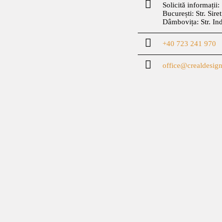
Solicită informații:
București: Str. Sire
Dâmbovița: Str. In
+40 723 241 970
office@crealdesign