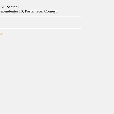
t 31, Sector 1
dependenței 10, Postârnacu, Cornești
.ro