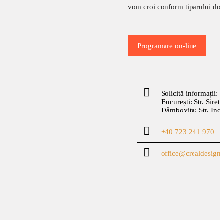
vom croi conform tiparului dor
Programare on-line
Solicită informații:
București: Str. Sire
Dâmbovița: Str. In
+40 723 241 970
office@crealdesign