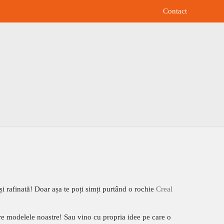
Contact
și rafinată! Doar așa te poți simți purtând o rochie
Creal
re modelele noastre! Sau vino cu propria idee pe care o