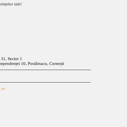
ințelor tale!
t 31, Sector 1
dependenței 10, Postârnacu, Cornești
.ro