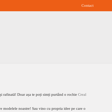
Contact
și rafinată! Doar așa te poți simți purtând o rochie
Creal
re modelele noastre! Sau vino cu propria idee pe care o