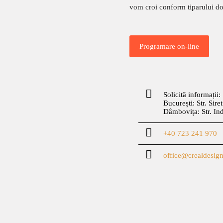
vom croi conform tiparului dor
Programare on-line
Solicită informații:
București: Str. Sire
Dâmbovița: Str. In
+40 723 241 970
office@crealdesign