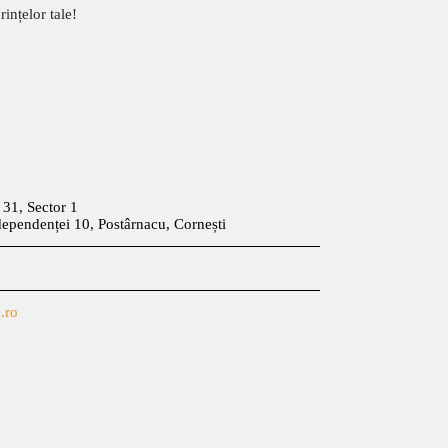
ințelor tale!
t 31, Sector 1
dependenței 10, Postârnacu, Cornești
.ro