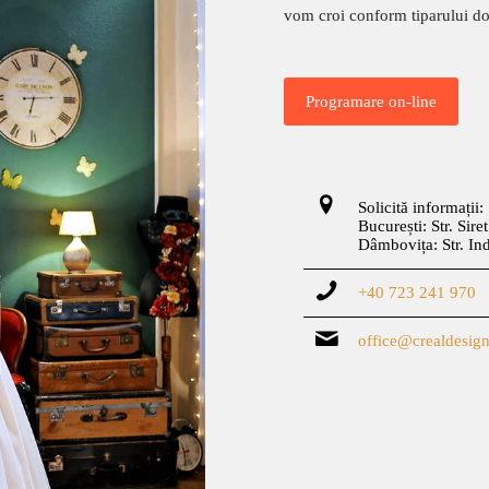
vom croi conform tiparului dor
Programare on-line
Solicită informații:
București: Str. Sire
Dâmbovița: Str. In
+40 723 241 970
office@crealdesign