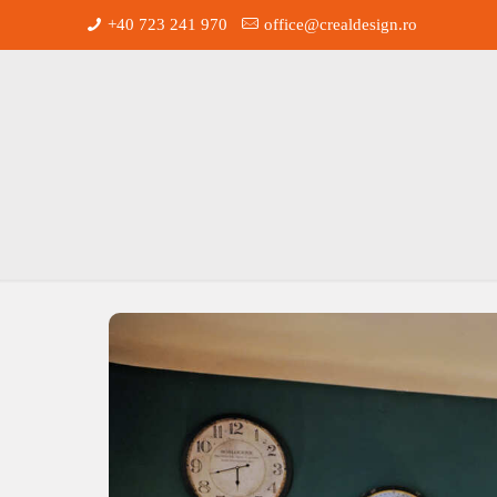
+40 723 241 970
office@crealdesign.ro