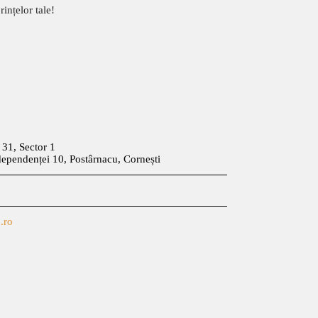
ințelor tale!
t 31, Sector 1
dependenței 10, Postârnacu, Cornești
.ro