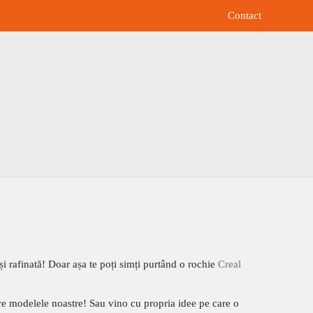
Contact
și rafinată! Doar așa te poți simți purtând o rochie
Creal
re modelele noastre! Sau vino cu propria idee pe care o