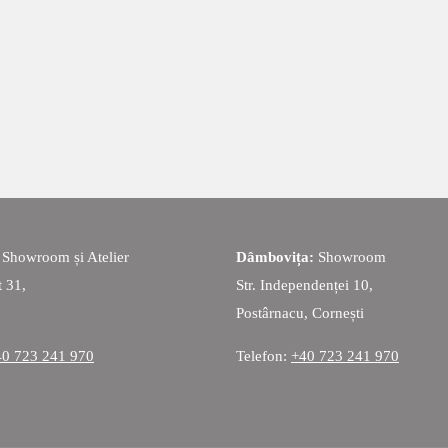
:
Showroom și Atelier
Dâmbovița:
Showroom
t 31,
Str. Independenței 10,
Postârnacu, Cornești
40 723 241 970
Telefon:
+40 723 241 970