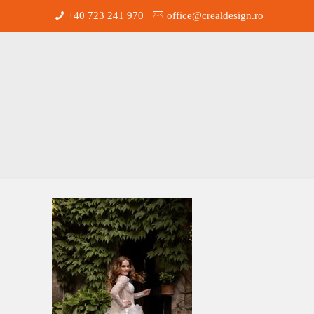
+40 723 241 970
office@crealdesign.ro