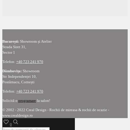
București:
Showroom și Atelier
Strada Siret 31,
Sector 1
Telefon:
+40 723 241 970
Dâmbovița:
Showroom
Str. Independenței 10,
Postârnacu, Cornești
Telefon:
+40 723 241 970
Solicită o
programare
la salon!
© 2002 - 2022 Creal Design - Rochii de mireasa & rochii de ocazie -
www.crealdesign.ro
0