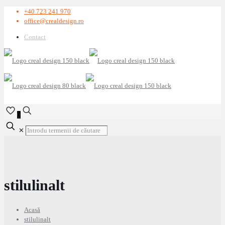
+40 723 241 970
office@crealdesign.ro
Contact
0
✕
stilulinalt
Acasă
stilulinalt