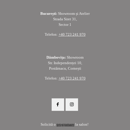
București:
Showroom și Atelier
Strada Siret 31,
Sector 1
Telefon:
+40 723 241 970
Dâmbovița:
Showroom
Str. Independenței 10,
Postârnacu, Cornești
Telefon:
+40 723 241 970
Solicită o
programare
la salon!