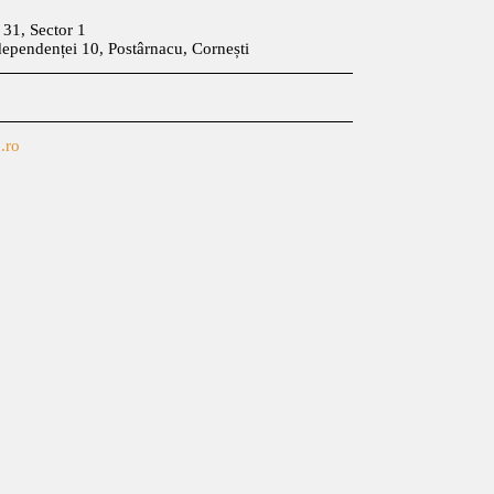
t 31, Sector 1
dependenței 10, Postârnacu, Cornești
.ro