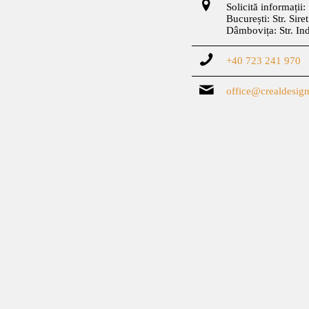
Solicită informații:
București: Str. Sire
Dâmbovița: Str. In
+40 723 241 970
office@crealdesign