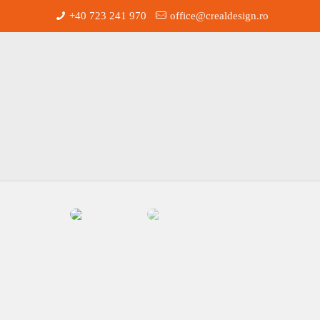
+40 723 241 970
office@crealdesign.ro